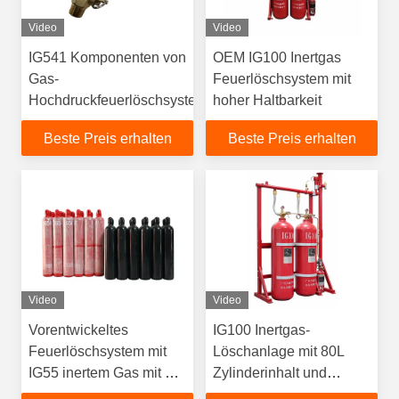
Video
Video
IG541 Komponenten von
OEM IG100 Inertgas
Gas-
Feuerlöschsystem mit
Hochdruckfeuerlöschsystemen
hoher Haltbarkeit
Beste Preis erhalten
Beste Preis erhalten
Video
Video
Vorentwickeltes
IG100 Inertgas-
Feuerlöschsystem mit
Löschanlage mit 80L
IG55 inertem Gas mit 80
Zylinderinhalt und
L Zylindervolumen und
15MPa Arbeitsdruck für