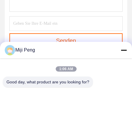
Senden
Miji Peng
1:06 AM
Good day, what product are you looking for?
GUANGZHOU XINGJIN FIRE EQUIPMENT
CO.,LTD.
info@xingjin-fire.com
86--18011936582