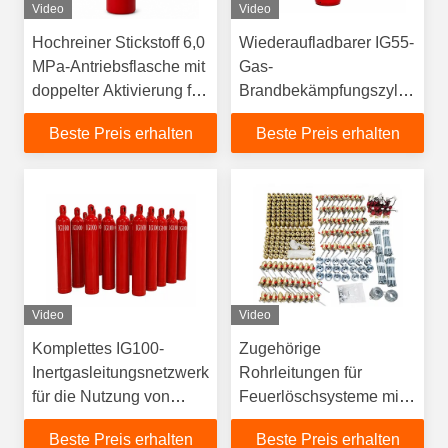
Video
Video
Hochreiner Stickstoff 6,0
Wiederaufladbarer IG55-
MPa-Antriebsflasche mit
Gas-
doppelter Aktivierung für
Brandbekämpfungszylinder
Feuerlöschsysteme mit
für den industriellen
Beste Preis erhalten
Beste Preis erhalten
Inertgas
Gefahrenschutz
Video
Video
Komplettes IG100-
Zugehörige
Inertgasleitungsnetzwerk
Rohrleitungen für
für die Nutzung von
Feuerlöschsysteme mit
Rechenzentrum und
hohem Gasdruck IG100
Beste Preis erhalten
Beste Preis erhalten
Serverraum