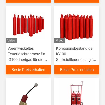
Video
Video
Vorentwickeltes
Korrosionsbeständige
Feuerlöschrohrnetz für
IG100
IG100-Inertgas für die
Stickstofffeuerlösung für
totale Überschwemmung
die industrielle
Beste Preis erhalten
Beste Preis erhalten
Gefahrensicherheit