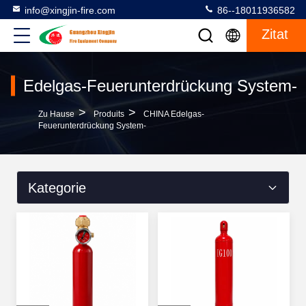
info@xingjin-fire.com
86--18011936582
Zitat
Edelgas-Feuerunterdrückung System-
>
>
Zu Hause
Produits
CHINA Edelgas-
Feuerunterdrückung System-
Kategorie