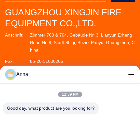
GUANGZHOU XINGJIN FIRE
EQUIPMENT CO.,LTD.
Anschrift:
Zimmer 703 & 704, Gebäude Nr. 3, Lianyun Erheng
Road Nr. 8, Stadt Shiqi, Bezirk Panyu, Guangzhou, C
hina
Fax:
86-20-31000205
Telefon:
86--18011936582
Anna
12:39 PM
Good day, what product are you looking for?
GUANGZHOU XINGJIN FIRE EQUIPMENT
CO.,LTD.