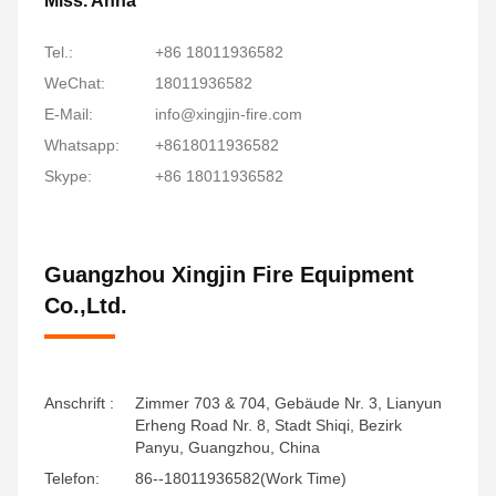
Miss. Anna
Tel.:
+86 18011936582
WeChat:
18011936582
E-Mail:
info@xingjin-fire.com
Whatsapp:
+8618011936582
Skype:
+86 18011936582
Guangzhou Xingjin Fire Equipment
Co.,Ltd.
Anschrift :
Zimmer 703 & 704, Gebäude Nr. 3, Lianyun
Erheng Road Nr. 8, Stadt Shiqi, Bezirk
Panyu, Guangzhou, China
Telefon:
86--18011936582(Work Time)