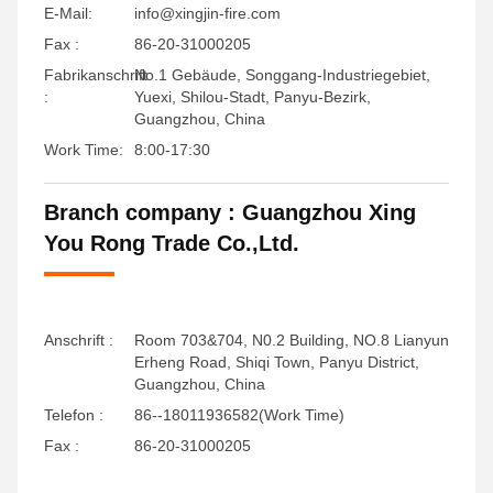
E-Mail:
info@xingjin-fire.com
Fax :
86-20-31000205
Fabrikanschrift
No.1 Gebäude, Songgang-Industriegebiet,
:
Yuexi, Shilou-Stadt, Panyu-Bezirk,
Guangzhou, China
Work Time:
8:00-17:30
Branch company : Guangzhou Xing
You Rong Trade Co.,Ltd.
Anschrift :
Room 703&704, N0.2 Building, NO.8 Lianyun
Erheng Road, Shiqi Town, Panyu District,
Guangzhou, China
Telefon :
86--18011936582(Work Time)
Fax :
86-20-31000205