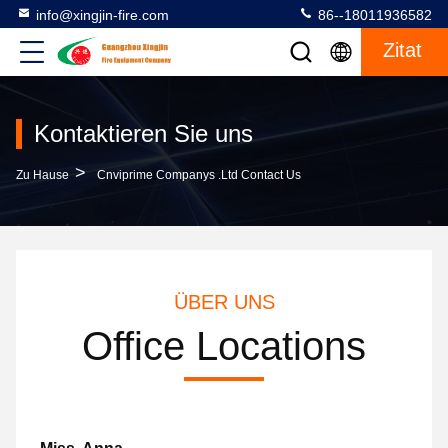
info@xingjin-fire.com
86--18011936582
Zitat
Kontaktieren Sie uns
>
Zu Hause
Cnviprime Companys .Ltd Contact Us
ÜBER UNS
Office Locations