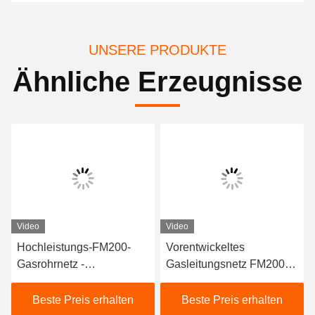
UNSERE PRODUKTE
Ähnliche Erzeugnisse
Video
Video
Hochleistungs-FM200-
Vorentwickeltes
Gasrohrnetz -
Gasleitungsnetz FM200 -
Professionelle
Zuverlässiges
Feuerlöschanlage
Inertgassystem für
Beste Preis erhalten
Beste Preis erhalten
Kraftwerke