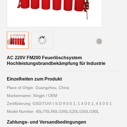
AC 220V FM200 Feuerlöschsystem
Hochleistungsbrandbekämpfung für Industrie
Einzelheiten zum Produkt
Place of Origin: Guangzhou, China
Markenname: Xingjin / OEM
Zertifizierung: GSG\TUV\ I S O 9 0 0 1, 1 4 0 0 1, 4 5 0 0 1
Model Number: 40L/70L/90L/100L/120L/150L/180L
Zahlungs- und Versandbedingungen