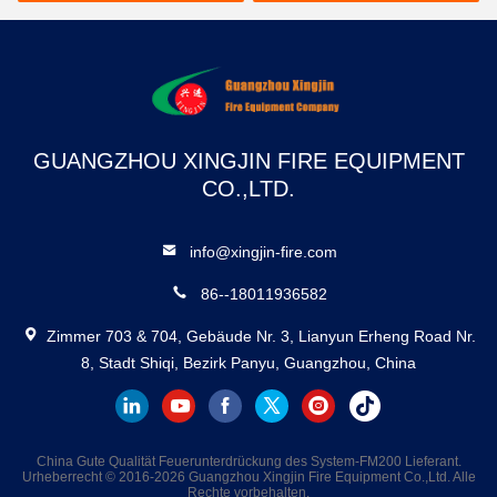
GUANGZHOU XINGJIN FIRE EQUIPMENT
CO.,LTD.
info@xingjin-fire.com
86--18011936582
Zimmer 703 & 704, Gebäude Nr. 3, Lianyun Erheng Road Nr.
8, Stadt Shiqi, Bezirk Panyu, Guangzhou, China
China Gute Qualität Feuerunterdrückung des System-FM200 Lieferant.
Urheberrecht © 2016-2026 Guangzhou Xingjin Fire Equipment Co.,Ltd. Alle
Rechte vorbehalten.