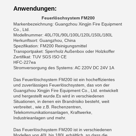
Anwendungen:
Feuerlöschsystem FM200
Markenbezeichnung: Guangzhou Xingjin Fire Equipment
Co., Ltd.
Modellnummer: 40L/70L/90L/100L/120L/150L/180L
Herkunftsort: Guangzhou, China
Spezifikation: FM200 Reinigungsmittel
Transportpaket: Sperrholz Außenbox oder Holzkoffer
Zertifikat: TUV SGS ISO CE
HFC-227ea
Stromversorgung des Systems: AC 220V DC 24V 1A
Das Feuerlöschsystem FM200 ist ein hocheffizientes
und zuverlässiges Feuerlöschsystem, das von der
Guangzhou Xingjin Fire Equipment Co., Ltd. entwickelt
und hergestellt wurde.Es wird in verschiedenen
Situationen, in denen ein Brandrisiko besteht, weit
verbreitet., wie z.B. Rechenzentren,
Telekommunikationsanlagen, Kraftwerke,
Industrieanlagen und mehr.
Das Feuerlöschsystem FM200 ist in verschiedenen
Modellen von 40L bis 180L erhältlich, so dass die