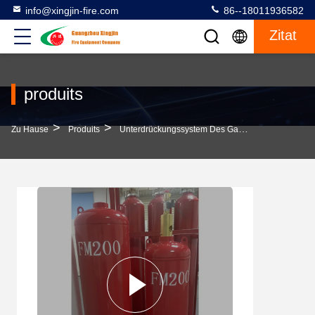
info@xingjin-fire.com
86--18011936582
Zitat
produits
>
>
>
Zu Hause
Produits
Unterdrückungssystem Des Gas-FM200
Schne