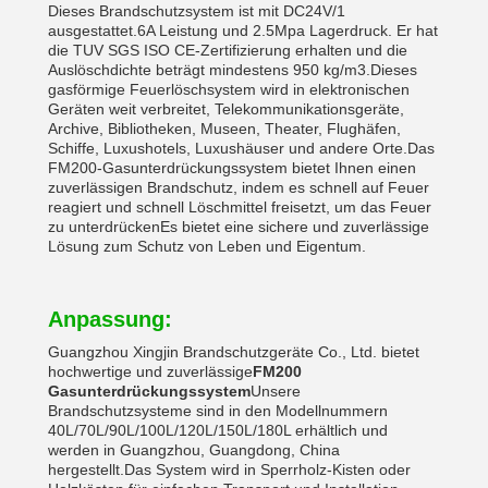
Dieses Brandschutzsystem ist mit DC24V/1
ausgestattet.6A Leistung und 2.5Mpa Lagerdruck. Er hat
die TUV SGS ISO CE-Zertifizierung erhalten und die
Auslöschdichte beträgt mindestens 950 kg/m3.Dieses
gasförmige Feuerlöschsystem wird in elektronischen
Geräten weit verbreitet, Telekommunikationsgeräte,
Archive, Bibliotheken, Museen, Theater, Flughäfen,
Schiffe, Luxushotels, Luxushäuser und andere Orte.Das
FM200-Gasunterdrückungssystem bietet Ihnen einen
zuverlässigen Brandschutz, indem es schnell auf Feuer
reagiert und schnell Löschmittel freisetzt, um das Feuer
zu unterdrückenEs bietet eine sichere und zuverlässige
Lösung zum Schutz von Leben und Eigentum.
Anpassung:
Guangzhou Xingjin Brandschutzgeräte Co., Ltd. bietet
hochwertige und zuverlässige
FM200
Gasunterdrückungssystem
Unsere
Brandschutzsysteme sind in den Modellnummern
40L/70L/90L/100L/120L/150L/180L erhältlich und
werden in Guangzhou, Guangdong, China
hergestellt.Das System wird in Sperrholz-Kisten oder