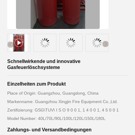
Schnellwirkende und innovative
Gasfeuerlöschsysteme
Einzelheiten zum Produkt
Place of Origin: Guangzhou, Guangdong, China
Markenname: Guangzhou Xingjin Fire Equipment Co.,Ltd.
Zertifizierung: GSG\TUV\ I S O 9 0 0 1, 1 4 0 0 1, 4 5 0 0 1
Model Number: 40L/70L/90L/100L/120L/150L/180L
Zahlungs- und Versandbedingungen