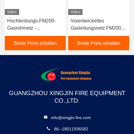
Video
Video
Hochleistungs-FM200-
Vorentwickeltes
Gasrohrnetz -
Gasleitungsnetz FM200 -
Professionelle
Zuverlässiges
Feuerlöschanlage
Inertgassystem für
Beste Preis erhalten
Beste Preis erhalten
Kraftwerke
GUANGZHOU XINGJIN FIRE EQUIPMENT
CO.,LTD.
info@xingjin-fire.com
86--18011936582