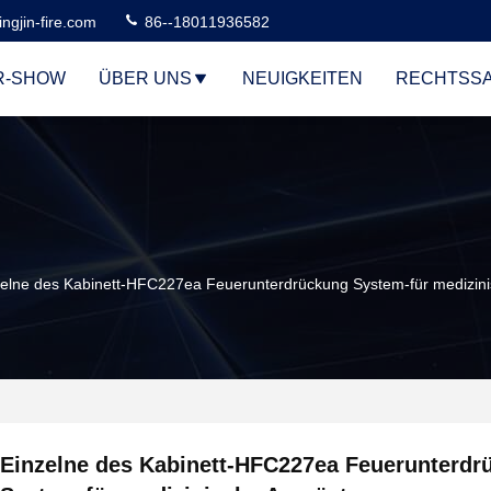
ngjin-fire.com
86--18011936582
R-SHOW
ÜBER UNS
NEUIGKEITEN
RECHTSS
zelne des Kabinett-HFC227ea Feuerunterdrückung System-für medizin
Einzelne des Kabinett-HFC227ea Feuerunterdr