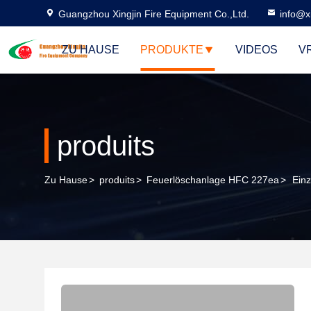
Guangzhou Xingjin Fire Equipment Co.,Ltd.
info@xi
ZU HAUSE
PRODUKTE
VIDEOS
V
produits
Zu Hause
>
produits
>
Feuerlöschanlage HFC 227ea
>
Ein