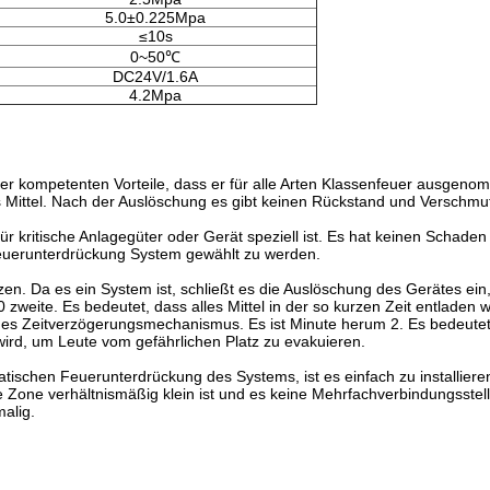
5.0±0.225Mpa
≤10s
0~50℃
DC24V/1.6A
4.2Mpa
ner kompetenten Vorteile, dass er für alle Arten Klassenfeuer ausgen
 Mittel. Nach der Auslöschung es gibt keinen Rückstand und Verschmu
kritische Anlagegüter oder Gerät speziell ist. Es hat keinen Schaden 
s Feuerunterdrückung System gewählt zu werden.
tzen. Da es ein System ist, schließt es die Auslöschung des Gerätes ei
 zweite. Es bedeutet, dass alles Mittel in der so kurzen Zeit entladen 
es Zeitverzögerungsmechanismus. Es ist Minute herum 2. Es bedeute
wird, um Leute vom gefährlichen Platz zu evakuieren.
ischen Feuerunterdrückung des Systems, ist es einfach zu installieren
de Zone verhältnismäßig klein ist und es keine Mehrfachverbindungsstel
malig.