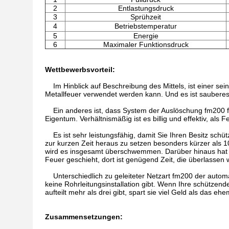
2
Entlastungsdruck
3
Sprühzeit
4
Betriebstemperatur
5
Energie
6
Maximaler Funktionsdruck
Wettbewerbsvorteil:
Im Hinblick auf Beschreibung des Mittels, ist einer sei
Metallfeuer verwendet werden kann. Und es ist sauberes
Ein anderes ist, dass System der Auslöschung fm200 für 
Eigentum. Verhältnismäßig ist es billig und effektiv, al
Es ist sehr leistungsfähig, damit Sie Ihren Besitz schü
zur kurzen Zeit heraus zu setzen besonders kürzer als 10
wird es insgesamt überschwemmen. Darüber hinaus hat 
Feuer geschieht, dort ist genügend Zeit, die überlassen 
Unterschiedlich zu geleiteter Netzart fm200 der automat
keine Rohrleitungsinstallation gibt. Wenn Ihre schützen
aufteilt mehr als drei gibt, spart sie viel Geld als das ehe
Zusammensetzungen: