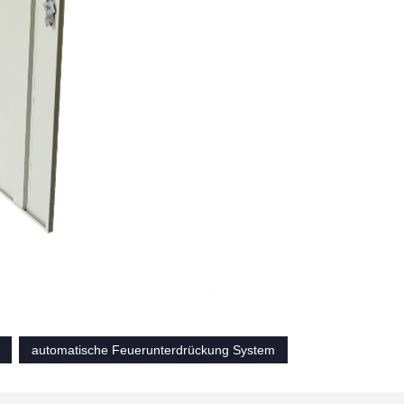
automatische Feuerunterdrückung System