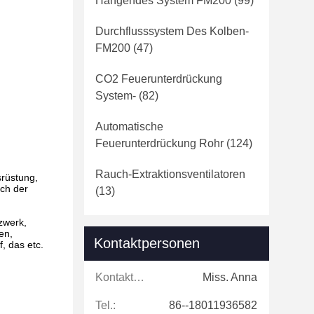
Hängendes System FM200
(99)
Durchflusssystem Des Kolben-
FM200
(47)
CO2 Feuerunterdrückung
System-
(82)
Automatische
Feuerunterdrückung Rohr
(124)
Rauch-Extraktionsventilatoren
rüstung,
ich der
(13)
zwerk,
en,
Kontaktpersonen
, das etc.
Kontaktpersonen:
Miss. Anna
Tel.:
86--18011936582