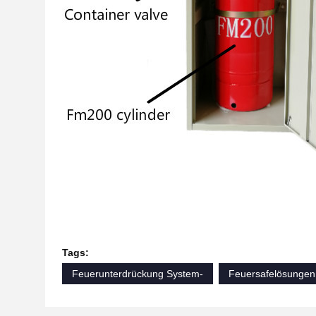
Tags:
Feuerunterdrückung System-
Feuersafelösungen