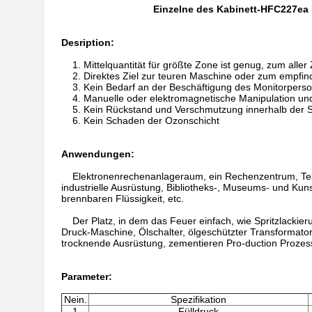
Einzelne des Kabinett-HFC227ea
Desription:
1. Mittelquantität für größte Zone ist genug, zum aller
2. Direktes Ziel zur teuren Maschine oder zum empfind
3. Kein Bedarf an der Beschäftigung des Monitorperso
4. Manuelle oder elektromagnetische Manipulation un
5. Kein Rückstand und Verschmutzung innerhalb der 
6. Kein Schaden der Ozonschicht
Anwendungen:
Elektronenrechenanlageraum, ein Rechenzentrum, Telek
industrielle Ausrüstung, Bibliotheks-, Museums- und Kun
brennbaren Flüssigkeit, etc.
Der Platz, in dem das Feuer einfach, wie Spritzlackier
Druck-Maschine, Ölschalter, ölgeschützter Transformator,
trocknende Ausrüstung, zementieren Pro-duction Prozess
Parameter:
Nein.
Spezifikation
1
Fülldruck