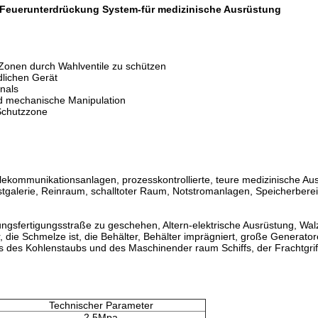
 Feuerunterdrückung System-für medizinische Ausrüstung
 Zonen durch Wahlventile zu schützen
lichen Gerät
nals
d mechanische Manipulation
Schutzzone
ommunikationsanlagen, prozesskontrollierte, teure medizinische Aus
stgalerie, Reinraum, schalltoter Raum, Notstromanlagen, Speicherbere
ungsfertigungsstraße zu geschehen, Altern-elektrische Ausrüstung, Wal
 die Schmelze ist, die Behälter, Behälter imprägniert, große Generator
 des Kohlenstaubs und des Maschinender raum Schiffs, der Frachtgriff
Technischer Parameter
2.5Mpa