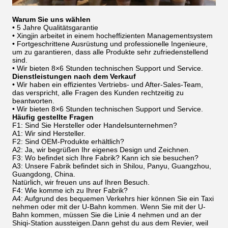
Warum Sie uns wählen
• 5 Jahre Qualitätsgarantie
• Xingjin arbeitet in einem hocheffizienten Managementsystem
• Fortgeschrittene Ausrüstung und professionelle Ingenieure,
um zu garantieren, dass alle Produkte sehr zufriedenstellend
sind.
• Wir bieten 8×6 Stunden technischen Support und Service.
Dienstleistungen nach dem Verkauf
• Wir haben ein effizientes Vertriebs- und After-Sales-Team,
das verspricht, alle Fragen des Kunden rechtzeitig zu
beantworten.
• Wir bieten 8×6 Stunden technischen Support und Service.
Häufig gestellte Fragen
F1: Sind Sie Hersteller oder Handelsunternehmen?
A1: Wir sind Hersteller.
F2: Sind OEM-Produkte erhältlich?
A2: Ja, wir begrüßen Ihr eigenes Design und Zeichnen.
F3: Wo befindet sich Ihre Fabrik? Kann ich sie besuchen?
A3: Unsere Fabrik befindet sich in Shilou, Panyu, Guangzhou,
Guangdong, China.
Natürlich, wir freuen uns auf Ihren Besuch.
F4: Wie komme ich zu Ihrer Fabrik?
A4: Aufgrund des bequemen Verkehrs hier können Sie ein Taxi
nehmen oder mit der U-Bahn kommen. Wenn Sie mit der U-
Bahn kommen, müssen Sie die Linie 4 nehmen und an der
Shiqi-Station aussteigen.Dann gehst du aus dem Revier, weil