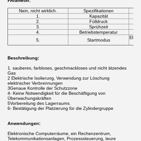
P
Arameter
:
Nein, nicht wirklich.
Spezifikationen
1.
Kapazität
2.
Fülldruck
3.
Sprühzeit
4.
Betriebstemperatur
Elekt
5.
Startmodus
Beschreibung:
1. sauberes, farbloses, geschmackloses und nicht ätzendes
Gas
2­ Elektrische Isolierung, Verwendung zur Löschung
elektrischer Verbrennungen
3Genaue Kontrolle der Schutzzone
4- Keine Notwendigkeit für die Beschäftigung von
Überwachungskräften
5Vorbereitung des Lagerraums.
6- Bestätigung der Platzierung für die Zylindergruppe
Anwendungen:
Elektronische Computerräume, ein Rechenzentrum,
Telekommunikationsanlagen, Prozesssteuerung, teure