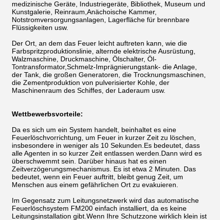
medizinische Geräte, Industriegeräte, Bibliothek, Museum und
Kunstgalerie, Reinraum,Anächoische Kammer,
Notstromversorgungsanlagen, Lagerfläche für brennbare
Flüssigkeiten usw.
Der Ort, an dem das Feuer leicht auftreten kann, wie die
Farbspritzproduktionslinie, alternde elektrische Ausrüstung,
Walzmaschine, Druckmaschine, Ölschalter, Öl-
Tontransformator,Schmelz-Imprägnierungstank- die Anlage,
der Tank, die großen Generatoren, die Trocknungsmaschinen,
die Zementproduktion von pulverisierter Kohle, der
Maschinenraum des Schiffes, der Laderaum usw.
Wettbewerbsvorteile:
Da es sich um ein System handelt, beinhaltet es eine
Feuerlöschvorrichtung, um Feuer in kurzer Zeit zu löschen,
insbesondere in weniger als 10 Sekunden.Es bedeutet, dass
alle Agenten in so kurzer Zeit entlassen werden.Dann wird es
überschwemmt sein. Darüber hinaus hat es einen
Zeitverzögerungsmechanismus. Es ist etwa 2 Minuten. Das
bedeutet, wenn ein Feuer auftritt, bleibt genug Zeit, um
Menschen aus einem gefährlichen Ort zu evakuieren.
Im Gegensatz zum Leitungsnetzwerk wird das automatische
Feuerlöschsystem FM200 einfach installiert, da es keine
Leitungsinstallation gibt.Wenn Ihre Schutzzone wirklich klein ist