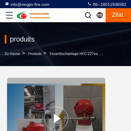
info@xingjin-fire.com
86--18011936582
Zitat
produits
>
>
>
Zu Hause
Produits
Feuerlöschanlage HFC 227ea
Mehrfaches HF