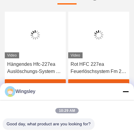
Video
Video
Hängendes Hfc-227ea
Rot HFC 227ea
Auslöschungs-System mit
Feuerlöschsystem Fm 200
elektrischem Auslöser
Feuerlöschsystem
Hochwertig Billig Preis
Beste Preis erhalten
Beste Preis erhalten
Wingsley
10:29 AM
Good day, what product are you looking for?