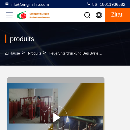
info@xingjin-fire.com
86--18011936582
Zitat
produits
>
>
>
Zu Hause
Produits
Feuerunterdrückung Des System-FM200
Rein