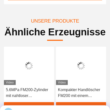
UNSERE PRODUKTE
Ähnliche Erzeugnisse
Video
Video
5.6MPa FM200-Zylinder
Kompakter Handlöscher
mit nahtloser
FM200 mit einem
Stahlkonstruktion zur
Füllvolumen von 4 kg und
Brandbekämpfung mit
einer Entladungszeit von
Beste Preis erhalten
Beste Preis erhalten