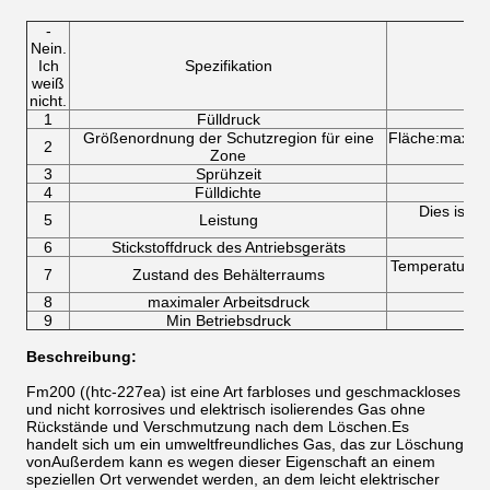
-
Nein.
Ich
Spezifikation
Te
weiß
nicht.
1
Fülldruck
Größenordnung der Schutzregion für eine
Fläche:max Ei
2
Zone
E
3
Sprühzeit
4
Fülldichte
Dies ist d
5
Leistung
6
Stickstoffdruck des Antriebsgeräts
Temperatur: -1
7
Zustand des Behälterraums
8
maximaler Arbeitsdruck
9
Min Betriebsdruck
Beschreibung:
Fm200 ((htc-227ea) ist eine Art farbloses und geschmackloses
und nicht korrosives und elektrisch isolierendes Gas ohne
Rückstände und Verschmutzung nach dem Löschen.Es
handelt sich um ein umweltfreundliches Gas, das zur Löschung
vonAußerdem kann es wegen dieser Eigenschaft an einem
speziellen Ort verwendet werden, an dem leicht elektrischer