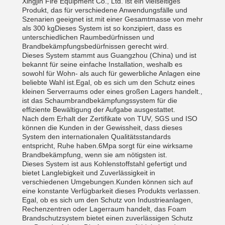
Xingjin Fire Equipment Co., Ltd. ist ein vielseitiges
Produkt, das für verschiedene Anwendungsfälle und
Szenarien geeignet ist.mit einer Gesamtmasse von mehr
als 300 kgDieses System ist so konzipiert, dass es
unterschiedlichen Raumbedürfnissen und
Brandbekämpfungsbedürfnissen gerecht wird.
Dieses System stammt aus Guangzhou (China) und ist
bekannt für seine einfache Installation, weshalb es
sowohl für Wohn- als auch für gewerbliche Anlagen eine
beliebte Wahl ist.Egal, ob es sich um den Schutz eines
kleinen Serverraums oder eines großen Lagers handelt.,
ist das Schaumbrandbekämpfungssystem für die
effiziente Bewältigung der Aufgabe ausgestattet.
Nach dem Erhalt der Zertifikate von TUV, SGS und ISO
können die Kunden in der Gewissheit, dass dieses
System den internationalen Qualitätsstandards
entspricht, Ruhe haben.6Mpa sorgt für eine wirksame
Brandbekämpfung, wenn sie am nötigsten ist.
Dieses System ist aus Kohlenstoffstahl gefertigt und
bietet Langlebigkeit und Zuverlässigkeit in
verschiedenen Umgebungen.Kunden können sich auf
eine konstante Verfügbarkeit dieses Produkts verlassen.
Egal, ob es sich um den Schutz von Industrieanlagen,
Rechenzentren oder Lagerraum handelt, das Foam
Brandschutzsystem bietet einen zuverlässigen Schutz