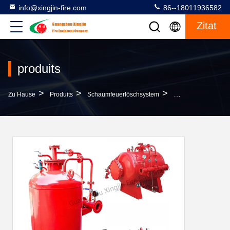
info@xingjin-fire.com
86--18011936582
Zitat
produits
>
>
>
Zu Hause
Produits
Schaumfeuerlöschsystem
Flugdistanz ≥ 10 M