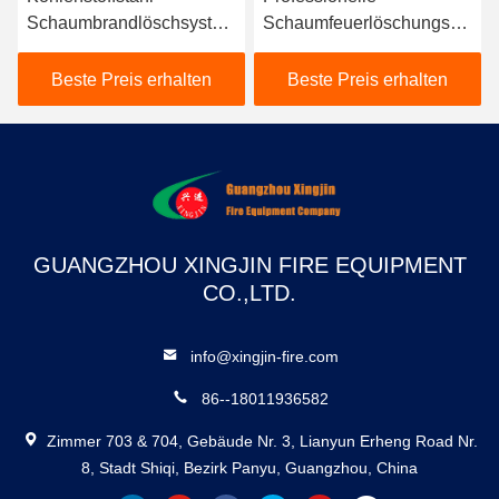
Schaumbrandlöschsystem
Schaumfeuerlöschungska
mit 3%-6% Schaum
none mit 20-64L/S Jet-
proportional und 500L-
Flow-Rate, 45-70M
Beste Preis erhalten
Beste Preis erhalten
15000L Tankkapazität
maximale Reichweite und
Edelstahlkonstruktion
GUANGZHOU XINGJIN FIRE EQUIPMENT
CO.,LTD.
info@xingjin-fire.com
86--18011936582
Zimmer 703 & 704, Gebäude Nr. 3, Lianyun Erheng Road Nr.
8, Stadt Shiqi, Bezirk Panyu, Guangzhou, China