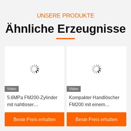
UNSERE PRODUKTE
Ähnliche Erzeugnisse
Video
Video
5.6MPa FM200-Zylinder
Kompakter Handlöscher
mit nahtloser
FM200 mit einem
Stahlkonstruktion zur
Füllvolumen von 4 kg und
Brandbekämpfung mit
einer Entladungszeit von
Beste Preis erhalten
Beste Preis erhalten
schneller Entladung
≤ 10 Sekunden für die