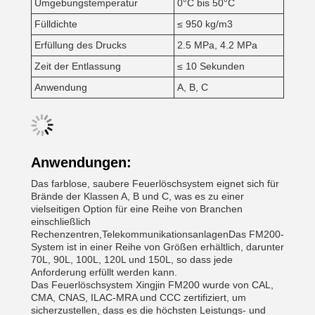
Umgebungstemperatur
0°C bis 50°C
Fülldichte
≤ 950 kg/m3
Erfüllung des Drucks
2.5 MPa, 4.2 MPa
Zeit der Entlassung
≤ 10 Sekunden
Anwendung
A, B, C
Anwendungen:
Das farblose, saubere Feuerlöschsystem eignet sich für
Brände der Klassen A, B und C, was es zu einer
vielseitigen Option für eine Reihe von Branchen
einschließlich
Rechenzentren,TelekommunikationsanlagenDas FM200-
System ist in einer Reihe von Größen erhältlich, darunter
70L, 90L, 100L, 120L und 150L, so dass jede
Anforderung erfüllt werden kann.
Das Feuerlöschsystem Xingjin FM200 wurde von CAL,
CMA, CNAS, ILAC-MRA und CCC zertifiziert, um
sicherzustellen, dass es die höchsten Leistungs- und