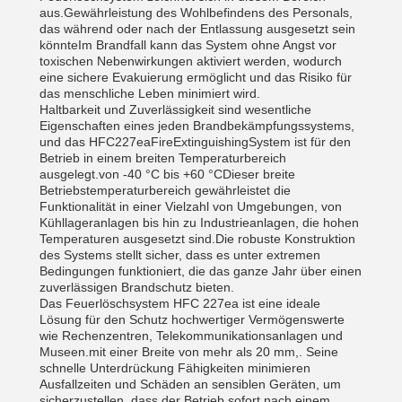
aus.Gewährleistung des Wohlbefindens des Personals,
das während oder nach der Entlassung ausgesetzt sein
könnteIm Brandfall kann das System ohne Angst vor
toxischen Nebenwirkungen aktiviert werden, wodurch
eine sichere Evakuierung ermöglicht und das Risiko für
das menschliche Leben minimiert wird.
Haltbarkeit und Zuverlässigkeit sind wesentliche
Eigenschaften eines jeden Brandbekämpfungssystems,
und das HFC227eaFireExtinguishingSystem ist für den
Betrieb in einem breiten Temperaturbereich
ausgelegt.von -40 °C bis +60 °CDieser breite
Betriebstemperaturbereich gewährleistet die
Funktionalität in einer Vielzahl von Umgebungen, von
Kühllageranlagen bis hin zu Industrieanlagen, die hohen
Temperaturen ausgesetzt sind.Die robuste Konstruktion
des Systems stellt sicher, dass es unter extremen
Bedingungen funktioniert, die das ganze Jahr über einen
zuverlässigen Brandschutz bieten.
Das Feuerlöschsystem HFC 227ea ist eine ideale
Lösung für den Schutz hochwertiger Vermögenswerte
wie Rechenzentren, Telekommunikationsanlagen und
Museen.mit einer Breite von mehr als 20 mm,. Seine
schnelle Unterdrückung Fähigkeiten minimieren
Ausfallzeiten und Schäden an sensiblen Geräten, um
sicherzustellen, dass der Betrieb sofort nach einem