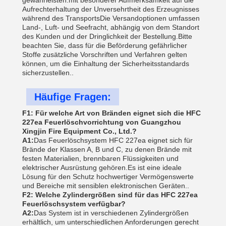
gewährleisten.mit besonderer Aufmerksamkeit auf die
Aufrechterhaltung der Unversehrtheit des Erzeugnisses
während des TransportsDie Versandoptionen umfassen
Land-, Luft- und Seefracht, abhängig von dem Standort
des Kunden und der Dringlichkeit der Bestellung.Bitte
beachten Sie, dass für die Beförderung gefährlicher
Stoffe zusätzliche Vorschriften und Verfahren gelten
können, um die Einhaltung der Sicherheitsstandards
sicherzustellen..
Häufige Fragen:
F1: Für welche Art von Bränden eignet sich die HFC
227ea Feuerlöschvorrichtung von Guangzhou
Xingjin Fire Equipment Co., Ltd.?
A1:
Das Feuerlöschsystem HFC 227ea eignet sich für
Brände der Klassen A, B und C, zu denen Brände mit
festen Materialien, brennbaren Flüssigkeiten und
elektrischer Ausrüstung gehören.Es ist eine ideale
Lösung für den Schutz hochwertiger Vermögenswerte
und Bereiche mit sensiblen elektronischen Geräten..
F2: Welche Zylindergrößen sind für das HFC 227ea
Feuerlöschsystem verfügbar?
A2:
Das System ist in verschiedenen Zylindergrößen
erhältlich, um unterschiedlichen Anforderungen gerecht