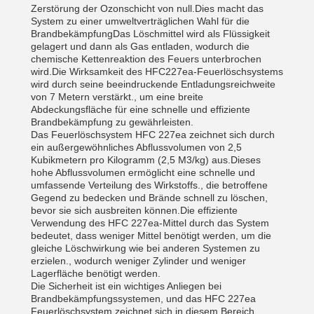
Zerstörung der Ozonschicht von null.Dies macht das
System zu einer umweltverträglichen Wahl für die
BrandbekämpfungDas Löschmittel wird als Flüssigkeit
gelagert und dann als Gas entladen, wodurch die
chemische Kettenreaktion des Feuers unterbrochen
wird.Die Wirksamkeit des HFC227ea-Feuerlöschsystems
wird durch seine beeindruckende Entladungsreichweite
von 7 Metern verstärkt., um eine breite
Abdeckungsfläche für eine schnelle und effiziente
Brandbekämpfung zu gewährleisten.
Das Feuerlöschsystem HFC 227ea zeichnet sich durch
ein außergewöhnliches Abflussvolumen von 2,5
Kubikmetern pro Kilogramm (2,5 M3/kg) aus.Dieses
hohe Abflussvolumen ermöglicht eine schnelle und
umfassende Verteilung des Wirkstoffs., die betroffene
Gegend zu bedecken und Brände schnell zu löschen,
bevor sie sich ausbreiten können.Die effiziente
Verwendung des HFC 227ea-Mittel durch das System
bedeutet, dass weniger Mittel benötigt werden, um die
gleiche Löschwirkung wie bei anderen Systemen zu
erzielen., wodurch weniger Zylinder und weniger
Lagerfläche benötigt werden.
Die Sicherheit ist ein wichtiges Anliegen bei
Brandbekämpfungssystemen, und das HFC 227ea
Feuerlöschsystem zeichnet sich in diesem Bereich