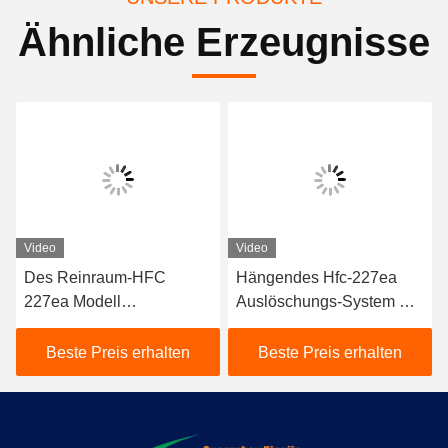
Ähnliche Erzeugnisse
Video
Video
Des Reinraum-HFC
Hängendes Hfc-227ea
227ea Modell
Auslöschungs-System mit
Feuerlöschanlage-der
elektrischem Auslöser
Suspendierungs-16L
Beste Preis erhalten
Beste Preis erhalten