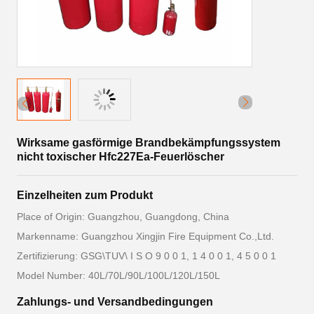
Wirksame gasförmige Brandbekämpfungssystem
nicht toxischer Hfc227Ea-Feuerlöscher
Einzelheiten zum Produkt
Place of Origin: Guangzhou, Guangdong, China
Markenname: Guangzhou Xingjin Fire Equipment Co.,Ltd.
Zertifizierung: GSG\TUV\ I S O 9 0 0 1, 1 4 0 0 1, 4 5 0 0 1
Model Number: 40L/70L/90L/100L/120L/150L
Zahlungs- und Versandbedingungen