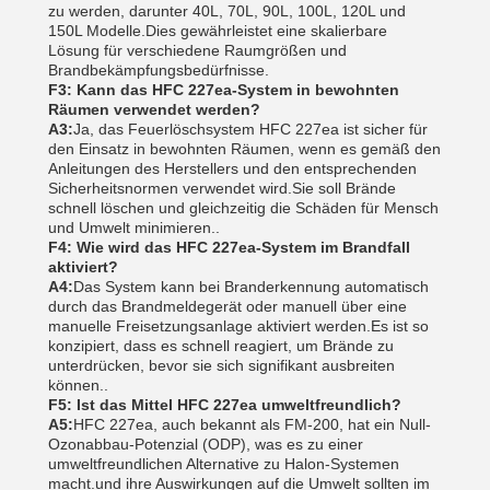
zu werden, darunter 40L, 70L, 90L, 100L, 120L und
150L Modelle.Dies gewährleistet eine skalierbare
Lösung für verschiedene Raumgrößen und
Brandbekämpfungsbedürfnisse.
F3: Kann das HFC 227ea-System in bewohnten
Räumen verwendet werden?
A3:
Ja, das Feuerlöschsystem HFC 227ea ist sicher für
den Einsatz in bewohnten Räumen, wenn es gemäß den
Anleitungen des Herstellers und den entsprechenden
Sicherheitsnormen verwendet wird.Sie soll Brände
schnell löschen und gleichzeitig die Schäden für Mensch
und Umwelt minimieren..
F4: Wie wird das HFC 227ea-System im Brandfall
aktiviert?
A4:
Das System kann bei Branderkennung automatisch
durch das Brandmeldegerät oder manuell über eine
manuelle Freisetzungsanlage aktiviert werden.Es ist so
konzipiert, dass es schnell reagiert, um Brände zu
unterdrücken, bevor sie sich signifikant ausbreiten
können..
F5: Ist das Mittel HFC 227ea umweltfreundlich?
A5:
HFC 227ea, auch bekannt als FM-200, hat ein Null-
Ozonabbau-Potenzial (ODP), was es zu einer
umweltfreundlichen Alternative zu Halon-Systemen
macht.und ihre Auswirkungen auf die Umwelt sollten im