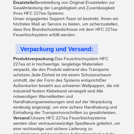
Ersatzteile
Bereitstellung von Original-Ersatzteilen zur
Gewährleistung der Langlebigkeit und Zuverlässigkeit
Ihres HFC 227ea-Systems.
Unser engagiertes Support-Team ist bestrebt, Ihnen ein
höchstes Maß an Service zu bieten, um sicherzustellen,
dass Ihre Brandschutzbedürfnisse mit dem HFC 227ea
Feuerlöschsystem erfüllt werden.
Verpackung und Versand:
Produktverpackung:
Das Feuerlöschsystem HFC
227ea ist in hochwertige, langlebige Materialien
verpackt, die den Produkt während des Transports
schützen.Jede Einheit ist mit einem Schutzeschaum
umhüllt, der der Form des Systems entsprichtDer
Außenkarton besteht aus schweren Wellpappen, die mit
industriell festem Klebeband versiegelt sind.Alle
notwendigen Warnetiketten und
Handhabungsanweisungen sind auf der Verpackung
eindeutig angezeigt, um eine sichere Handhabung und
Einhaltung der Transportvorschriften zu gewährleisten..
Versand:
Unsere HFC 227ea Feuerlöschsysteme
werden über vertrauenswürdige Spediteure geliefert, um
eine rechtzeitige und sichere Lieferung zu