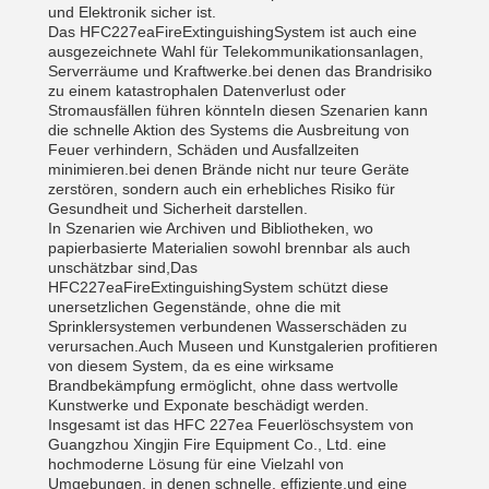
und Elektronik sicher ist.
Das HFC227eaFireExtinguishingSystem ist auch eine
ausgezeichnete Wahl für Telekommunikationsanlagen,
Serverräume und Kraftwerke.bei denen das Brandrisiko
zu einem katastrophalen Datenverlust oder
Stromausfällen führen könnteIn diesen Szenarien kann
die schnelle Aktion des Systems die Ausbreitung von
Feuer verhindern, Schäden und Ausfallzeiten
minimieren.bei denen Brände nicht nur teure Geräte
zerstören, sondern auch ein erhebliches Risiko für
Gesundheit und Sicherheit darstellen.
In Szenarien wie Archiven und Bibliotheken, wo
papierbasierte Materialien sowohl brennbar als auch
unschätzbar sind,Das
HFC227eaFireExtinguishingSystem schützt diese
unersetzlichen Gegenstände, ohne die mit
Sprinklersystemen verbundenen Wasserschäden zu
verursachen.Auch Museen und Kunstgalerien profitieren
von diesem System, da es eine wirksame
Brandbekämpfung ermöglicht, ohne dass wertvolle
Kunstwerke und Exponate beschädigt werden.
Insgesamt ist das HFC 227ea Feuerlöschsystem von
Guangzhou Xingjin Fire Equipment Co., Ltd. eine
hochmoderne Lösung für eine Vielzahl von
Umgebungen, in denen schnelle, effiziente,und eine