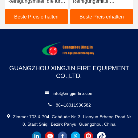
Reinigungsmittel, die für
Reinigungsmittel
die Brandsicherheit in
hocheffiziente
Industrieanlagen
Brandbekämpfung /
Beste Preis erhalten
Beste Preis erhalten
unerlässlich sind
Brandschutz Sicherheit
und Zuverlässigkeit
GUANGZHOU XINGJIN FIRE EQUIPMENT
CO.,LTD.
info@xingjin-fire.com
86--18011936582
Zimmer 703 & 704, Gebäude Nr. 3, Lianyun Erheng Road Nr.
8, Stadt Shiqi, Bezirk Panyu, Guangzhou, China