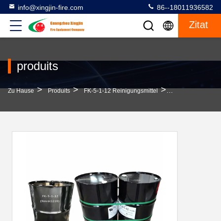
info@xingjin-fire.com
86--18011936582
Zitat
produits
>
>
>
Zu Hause
Produits
FK-5-1-12 Reinigungsmittel
FK-5-1-12 Sauber