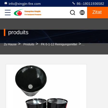
info@xingjin-fire.com
86--18011936582
Zitat
produits
>
>
>
Zu Hause
Produits
FK-5-1-12 Reinigungsmittel
FK-5-1-12 Reinig