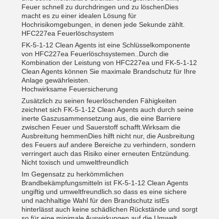
Feuer schnell zu durchdringen und zu löschenDies
macht es zu einer idealen Lösung für
Hochrisikomgebungen, in denen jede Sekunde zählt.
HFC227ea Feuerlöschsystem
FK-5-1-12 Clean Agents ist eine Schlüsselkomponente
von HFC227ea Feuerlöschsystemen..Durch die
Kombination der Leistung von HFC227ea und FK-5-1-12
Clean Agents können Sie maximale Brandschutz für Ihre
Anlage gewährleisten.
Hochwirksame Feuersicherung
Zusätzlich zu seinen feuerlöschenden Fähigkeiten
zeichnet sich FK-5-1-12 Clean Agents auch durch seine
inerte Gaszusammensetzung aus, die eine Barriere
zwischen Feuer und Sauerstoff schafft.Wirksam die
Ausbreitung hemmenDies hilft nicht nur, die Ausbreitung
des Feuers auf andere Bereiche zu verhindern, sondern
verringert auch das Risiko einer erneuten Entzündung.
Nicht toxisch und umweltfreundlich
Im Gegensatz zu herkömmlichen
Brandbekämpfungsmitteln ist FK-5-1-12 Clean Agents
ungiftig und umweltfreundlich.so dass es eine sichere
und nachhaltige Wahl für den Brandschutz istEs
hinterlässt auch keine schädlichen Rückstände und sorgt
so für eine minimale Auswirkungen auf die Umwelt.