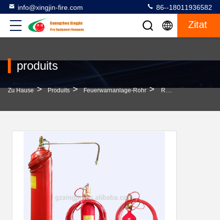
info@xingjin-fire.com
86--18011936582
Zitat
produits
>
>
>
Zu Hause
Produits
Feuerwarnanlage-Rohr
Rote Brandmelderöhre Für Industrie 1,12 Kg/L