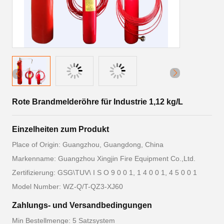
Rote Brandmelderöhre für Industrie 1,12 kg/L
Einzelheiten zum Produkt
Place of Origin: Guangzhou, Guangdong, China
Markenname: Guangzhou Xingjin Fire Equipment Co.,Ltd.
Zertifizierung: GSG\TUV\ I S O 9 0 0 1, 1 4 0 0 1, 4 5 0 0 1
Model Number: WZ-Q/T-QZ3-XJ60
Zahlungs- und Versandbedingungen
Min Bestellmenge: 5 Satzsystem