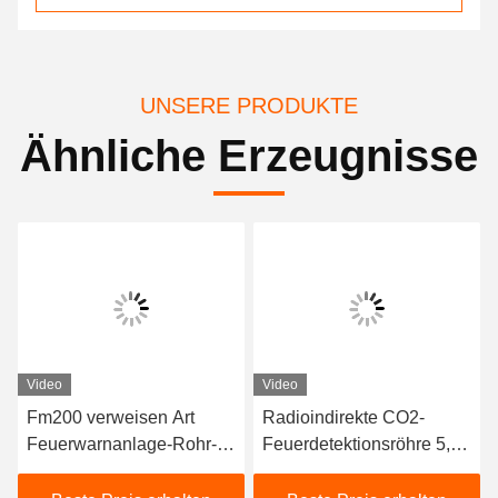
UNSERE PRODUKTE
Ähnliche Erzeugnisse
Video
Video
Fm200 verweisen Art
Radioindirekte CO2-
Feuerwarnanlage-Rohr-
Feuerdetektionsröhre 5,7
einzelne Zone für Server-
MPa Arbeitsdruck Hohe
Raum/Data Center
Qualität Billiger Preis