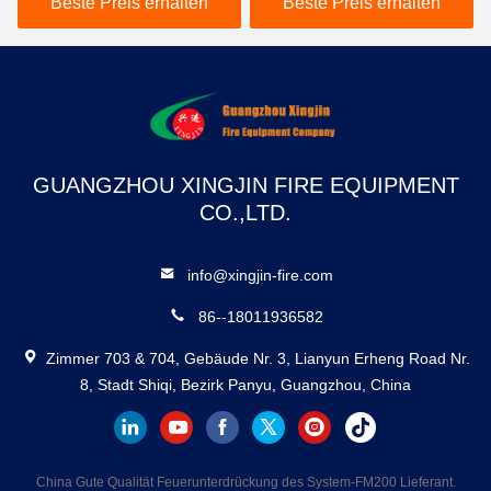
Beste Preis erhalten
Beste Preis erhalten
GUANGZHOU XINGJIN FIRE EQUIPMENT
CO.,LTD.
info@xingjin-fire.com
86--18011936582
Zimmer 703 & 704, Gebäude Nr. 3, Lianyun Erheng Road Nr.
8, Stadt Shiqi, Bezirk Panyu, Guangzhou, China
China Gute Qualität Feuerunterdrückung des System-FM200 Lieferant.