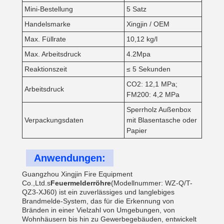
Mini-Bestellung
5 Satz
Handelsmarke
Xingjin / OEM
Max. Füllrate
10,12 kg/l
Max. Arbeitsdruck
4.2Mpa
Reaktionszeit
≤ 5 Sekunden
CO2: 12,1 MPa;
Arbeitsdruck
FM200: 4,2 MPa
Sperrholz Außenbox
Verpackungsdaten
mit Blasentasche oder
Papier
Anwendungen:
Guangzhou Xingjin Fire Equipment
Co.,Ltd.s
Feuermelderröhre
(Modellnummer: WZ-Q/T-
QZ3-XJ60) ist ein zuverlässiges und langlebiges
Brandmelde-System, das für die Erkennung von
Bränden in einer Vielzahl von Umgebungen, von
Wohnhäusern bis hin zu Gewerbegebäuden, entwickelt