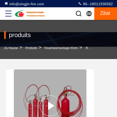
info@xingjin-fire.com
86--18011936582
Zitat
produits
>
>
>
Zu Hause
Produits
Feuerwarnanlage-Rohr
Roter Brandmelder Mit Hoher Empfindlichkeit Und Schneller Reaktion