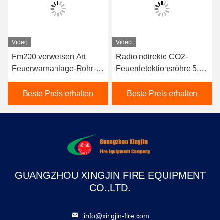
Video
Video
Fm200 verweisen Art
Radioindirekte CO2-
Feuerwarnanlage-Rohr-
Feuerdetektionsröhre 5,7
einzelne Zone für Server-
MPa Arbeitsdruck Hohe
Raum/Data Center
Qualität Billiger Preis
Beste Preis erhalten
Beste Preis erhalten
GUANGZHOU XINGJIN FIRE EQUIPMENT
CO.,LTD.
info@xingjin-fire.com