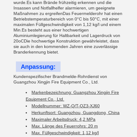
wurde.Es kann Brände frühzeitig erkennen und die
Insassen und Notfallhelfer alarmieren, um geeignete
Maßnahmen zu ergreifenDas Feuermelderohr hat einen
Betriebstemperaturbereich von 0°C bis 50°C, mit einer
maximalen Füllgeschwindigkeit von 1,12 kg/l und einem
Min.Es besteht aus einer hochwertigen
Aluminiumlegierung für Haltbarkeit und Lagerdruck von
20oCDie hochwertige Konstruktion gewährleistet, dass
sie auch in den kommenden Jahren eine zuverlässige
Branderkennung bietet.
Anpassung:
Kundenspezifischer Brandmelde-Rohrdienst von
Guangzhou Xingjin Fire Equipment Co., Ltd.
Markenbezeichnung: Guangzhou Xingjin Fire
Equipment Co., Ltd.
Modellnummer: WZ-Q/T-QZ3-XJ60
Herkunftsort: Guangzhou, Guangdong, China
Maximaler Arbeitsdruck: 4,2 MPa
Max. Länge des Feuerrohrs: 20 m
Max. Füllgeschwindigkeit: 1,12 kg/l