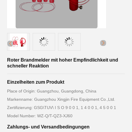
Roter Brandmelder mit hoher Empfindlichkeit und
schneller Reaktion
Einzelheiten zum Produkt
Place of Origin: Guangzhou, Guangdong, China
Markenname: Guangzhou Xingjin Fire Equipment Co.,Ltd.
Zertifizierung: GSG\TUV\ I S O 9 0 0 1, 1 4 0 0 1, 4 5 0 0 1
Model Number: WZ-Q/T-QZ3-XJ60
Zahlungs- und Versandbedingungen