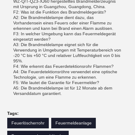
WZ-Q/T-QZ3-XJ60 hergestelltes Brandmelderzeugnis
mit Ursprung in Guangzhou, Guangdong, China.
F2: Was ist die Funktion des Brandmeldegeräts?
A2: Die Brandmeldelampe dient dazu, das
Vorhandensein eines Feuers oder einer Flamme zu
erkennen und kann bei Brand einen Alarm auslösen.
F3: In welcher Umgebung kann das Feuermeldegerät
eingesetzt werden?
A3: Die Brandmeldelampe eignet sich für die
Verwendung in Umgebungen mit Temperaturbereich von
-20 °C bis +50 °C und relativer Luftfeuchtigkeit von 0 bis
95%.
F4: Wie erkennt das Feuerdetektionsrohr Flammen?
A4: Die Feuerdetektionsröhre verwendet eine optische
Technologie, um eine Flamme zu erkennen.
F5: Wie lautet die Garantie für Feuermelder?
A5: Die Brandmeldelampe ist für 12 Monate ab dem
Versanddatum garantiert.
Tags:
Feuerlöscherrohr
Feuermeldeanlage