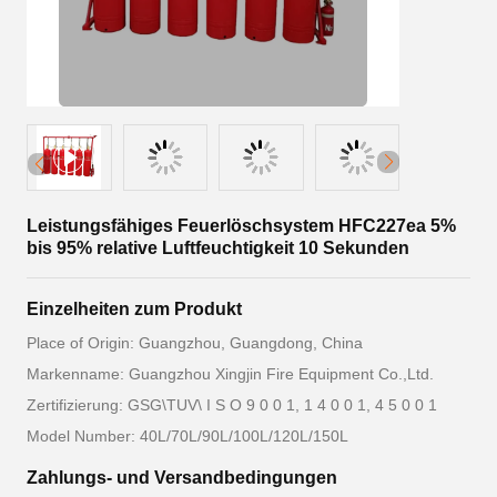
Leistungsfähiges Feuerlöschsystem HFC227ea 5%
bis 95% relative Luftfeuchtigkeit 10 Sekunden
Einzelheiten zum Produkt
Place of Origin: Guangzhou, Guangdong, China
Markenname: Guangzhou Xingjin Fire Equipment Co.,Ltd.
Zertifizierung: GSG\TUV\ I S O 9 0 0 1, 1 4 0 0 1, 4 5 0 0 1
Model Number: 40L/70L/90L/100L/120L/150L
Zahlungs- und Versandbedingungen