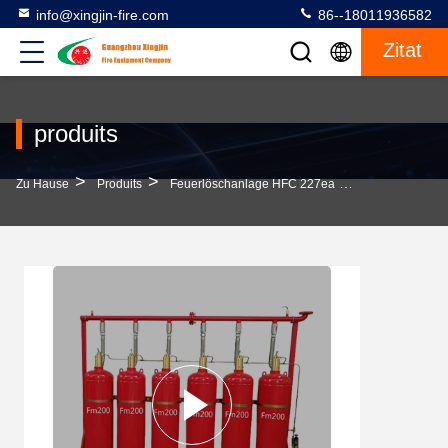
info@xingjin-fire.com
86--18011936582
Zitat
produits
>
>
>
Zu Hause
Produits
Feuerlöschanlage HFC 227ea
Leistungsfähig