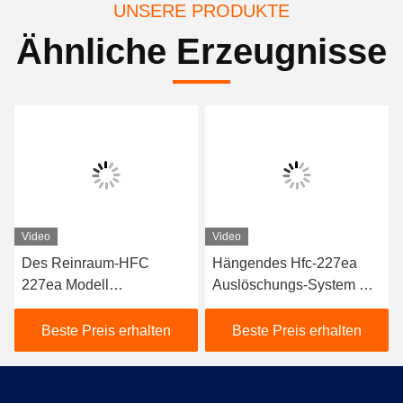
UNSERE PRODUKTE
Ähnliche Erzeugnisse
Video
Video
Des Reinraum-HFC
Hängendes Hfc-227ea
227ea Modell
Auslöschungs-System mit
Feuerlöschanlage-der
elektrischem Auslöser
Suspendierungs-16L
Beste Preis erhalten
Beste Preis erhalten