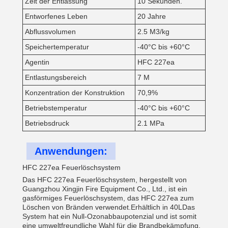
Zeit der Entlassung
10 Sekunden.
Entworfenes Leben
20 Jahre
Abflussvolumen
2.5 M3/kg
Speichertemperatur
-40°C bis +60°C
Agentin
HFC 227ea
Entlastungsbereich
7 M
Konzentration der Konstruktion
70,9%
Betriebstemperatur
-40°C bis +60°C
Betriebsdruck
2.1 MPa
Anwendungen:
HFC 227ea Feuerlöschsystem
Das HFC 227ea Feuerlöschsystem, hergestellt von
Guangzhou Xingjin Fire Equipment Co., Ltd., ist ein
gasförmiges Feuerlöschsystem, das HFC 227ea zum
Löschen von Bränden verwendet.Erhältlich in 40LDas
System hat ein Null-Ozonabbaupotenzial und ist somit
eine umweltfreundliche Wahl für die Brandbekämpfung.