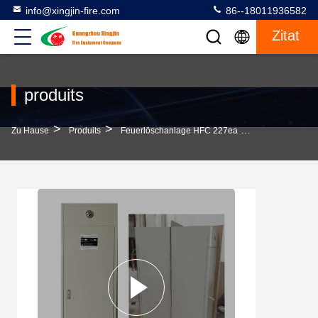
info@xingjin-fire.com
86--18011936582
Zitat
produits
>
>
>
Zu Hause
Produits
Feuerlöschanlage HFC 227ea
100L HFC 227e