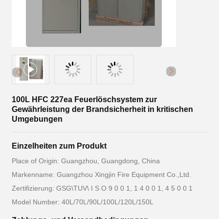
100L HFC 227ea Feuerlöschsystem zur
Gewährleistung der Brandsicherheit in kritischen
Umgebungen
Einzelheiten zum Produkt
Place of Origin: Guangzhou, Guangdong, China
Markenname: Guangzhou Xingjin Fire Equipment Co.,Ltd.
Zertifizierung: GSG\TUV\ I S O 9 0 0 1, 1 4 0 0 1, 4 5 0 0 1
Model Number: 40L/70L/90L/100L/120L/150L