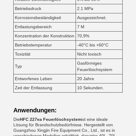
Betriebsdruck
2.1 MPa
Korrosionsbeständigkeit
Ausgezeichnet.
Entlastungsbereich
7 M
Konzentration der Konstruktion
70,9%
Betriebstemperatur
-40°C bis +60°C
Toxizität
Nicht toxisch
Gasförmiges
Typ
Feuerlöschsystem
Entworfenes Leben
20 Jahre
Zeit der Entlassung
10 Sekunden.
Anwendungen:
Die
HFC 227ea Feuerlöschsystem
ist eine ideale
Lösung für Brandschutzbedürfnisse. Hergestellt von
Guangzhou Xingjin Fire Equipment Co., Ltd., ist es in
verschiedenen Modellen erhältlich, darunter 40L, 70L,