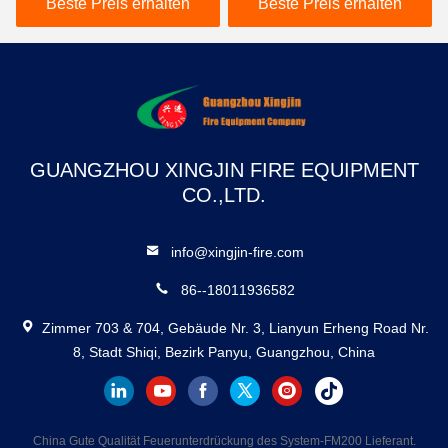
Suspendierungs-16L
Beste Preis erhalten
Beste Preis erhalten
GUANGZHOU XINGJIN FIRE EQUIPMENT
CO.,LTD.
info@xingjin-fire.com
86--18011936582
Zimmer 703 & 704, Gebäude Nr. 3, Lianyun Erheng Road Nr.
8, Stadt Shiqi, Bezirk Panyu, Guangzhou, China
China Gute Qualität Feuerunterdrückung des System-FM200 Lieferant.