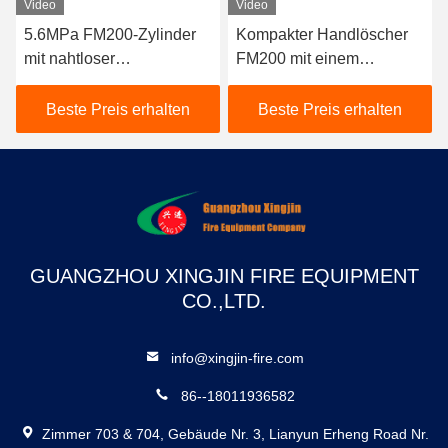
Video
Video
5.6MPa FM200-Zylinder
Kompakter Handlöscher
mit nahtloser
FM200 mit einem
Stahlkonstruktion zur
Füllvolumen von 4 kg und
Brandbekämpfung mit
einer Entladungszeit von
Beste Preis erhalten
Beste Preis erhalten
schneller Entladung
≤ 10 Sekunden für die
schnelle
Brandbekämpfung durch
Reinigungsmittel
GUANGZHOU XINGJIN FIRE EQUIPMENT
CO.,LTD.
info@xingjin-fire.com
86--18011936582
Zimmer 703 & 704, Gebäude Nr. 3, Lianyun Erheng Road Nr.