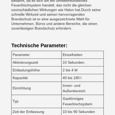
bekannt, da es sich um ein umweltfreundliches
Feuerlöschsystem handelt, das nicht die gleichen
ozonschädlichen Wirkungen wie Halon hat.Durch seine
schnelle Wirkzeit und seinen hervorragenden
Brandschutz ist er eine ausgezeichnete Wahl für
Unternehmen, Büros und andere Bereiche, die einen
zuverlässigen Brandschutz erfordern.
Technische Parameter:
Parameter
Einzelheiten
Aktivierungszeit
10 Sekunden.
Entlastungshöhe
2 bis 4 M
Kapazität
40 bis 180 l
Innen- und
Einrichtung
Außenbereich
Gasförmiges
Typ
Feuerlöschsystem
Zeit der Entlassung
10 bis 90 Sekunden