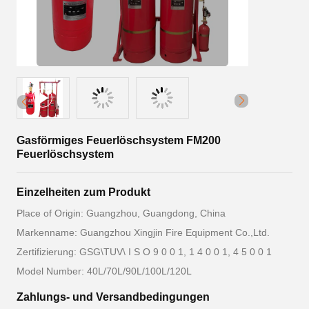
Gasförmiges Feuerlöschsystem FM200
Feuerlöschsystem
Einzelheiten zum Produkt
Place of Origin: Guangzhou, Guangdong, China
Markenname: Guangzhou Xingjin Fire Equipment Co.,Ltd.
Zertifizierung: GSG\TUV\ I S O 9 0 0 1, 1 4 0 0 1, 4 5 0 0 1
Model Number: 40L/70L/90L/100L/120L
Zahlungs- und Versandbedingungen