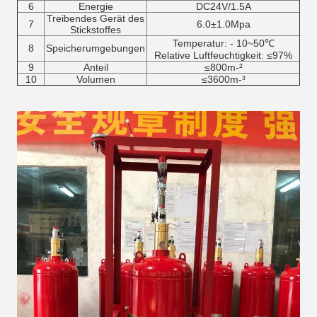
6
Energie
DC24V/1.5A
Treibendes Gerät des
7
6.0±1.0Mpa
Stickstoffes
Temperatur: - 10~50℃
8
Speicherumgebungen
Relative Luftfeuchtigkeit: ≤97%
9
Anteil
≤800m-²
10
Volumen
≤3600m-³