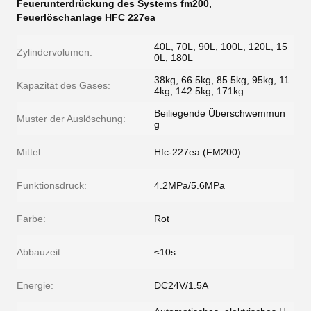
Feuerunterdrückung des Systems fm200
,
Feuerlöschanlage HFC 227ea
40L, 70L, 90L, 100L, 120L, 15
Zylindervolumen:
0L, 180L
38kg, 66.5kg, 85.5kg, 95kg, 11
Kapazität des Gases:
4kg, 142.5kg, 171kg
Beiliegende Überschwemmun
Muster der Auslöschung:
g
Mittel:
Hfc-227ea (FM200)
Funktionsdruck:
4.2MPa/5.6MPa
Farbe:
Rot
Abbauzeit:
≤10s
Energie:
DC24V/1.5A