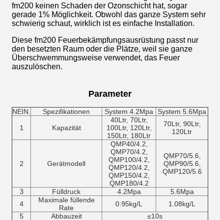
fm200 keinen Schaden der Ozonschicht hat, sogar
gerade 1% Möglichkeit. Obwohl das ganze System sehr
schwierig schaut, wirklich ist es einfache Installation.
Diese fm200 Feuerbekämpfungsausrüstung passt nur
den besetzten Raum oder die Plätze, weil sie ganze
Überschwemmungsweise verwendet, das Feuer
auszulöschen.
Parameter
NEIN.
Spezifikationen
System 4.2Mpa
System 5.6Mpa
40Ltr, 70Ltr,
70Ltr, 90Ltr,
1
Kapazität
100Ltr, 120Ltr,
120Ltr
150Ltr, 180Ltr
QMP40/4.2,
QMP70/4.2,
QMP70/5.6,
QMP100/4.2,
2
Gerätmodell
QMP90/5.6,
QMP120/4.2,
QMP120/5.6
QMP150/4.2,
QMP180/4.2
3
Fülldruck
4.2Mpa
5.6Mpa
Maximale füllende
4
0.95kg/L
1.08kg/L
Rate
5
Abbauzeit
≤10s