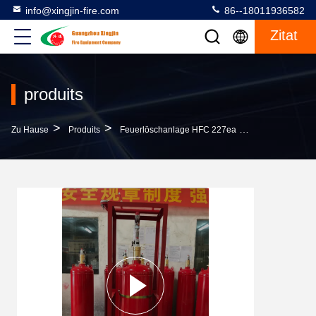
info@xingjin-fire.com
86--18011936582
Zitat
produits
>
>
>
Zu Hause
Produits
Feuerlöschanlage HFC 227ea
Nicht Ätzende