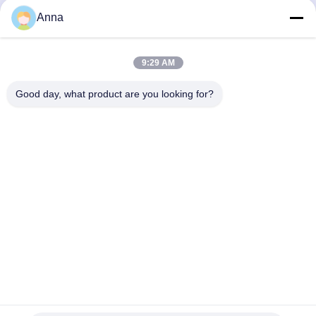
Suspendierungs-16L
Beste Preis erhalten
Beste Preis erhalten
Anna
9:29 AM
Good day, what product are you looking for?
GUANGZHOU XINGJIN FIRE EQUIPMENT
CO.,LTD.
info@xingjin-fire.com
86--18011936582
Zimmer 703 & 704, Gebäude Nr. 3, Lianyun Erheng Road Nr.
8, Stadt Shiqi, Bezirk Panyu, Guangzhou, China
China Gute Qualität Feuerunterdrückung des System-FM200 Lieferant.