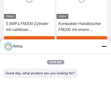
Video
Video
5.6MPa FM200-Zylinder
Kompakter Handlöscher
mit nahtloser
FM200 mit einem
Stahlkonstruktion zur
Füllvolumen von 4 kg und
Brandbekämpfung mit
einer Entladungszeit von
Beste Preis erhalten
Beste Preis erhalten
Anna
schneller Entladung
≤ 10 Sekunden für die
schnelle
Brandbekämpfung durch
4:09 AM
Reinigungsmittel
Good day, what product are you looking for?
GUANGZHOU XINGJIN FIRE EQUIPMENT
CO.,LTD.
info@xingjin-fire.com