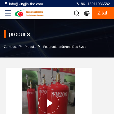
info@xingjin-fire.com
86--18011936582
Zitat
produits
>
>
>
Zu Hause
Produits
Feuerunterdrückung Des System-FM200
Rot 