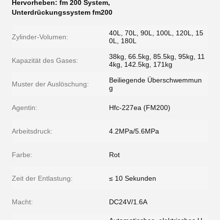
Hervorheben:
fm 200 System
,
Unterdrückungssystem fm200
40L, 70L, 90L, 100L, 120L, 15
Zylinder-Volumen:
0L, 180L
38kg, 66.5kg, 85.5kg, 95kg, 11
Kapazität des Gases:
4kg, 142.5kg, 171kg
Beiliegende Überschwemmun
Muster der Auslöschung:
g
Agentin:
Hfc-227ea (FM200)
Arbeitsdruck:
4.2MPa/5.6MPa
Farbe:
Rot
Zeit der Entlastung:
≤ 10 Sekunden
Macht:
DC24V/1.6A