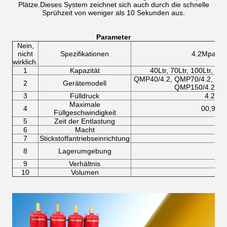
Plätze.Dieses System zeichnet sich auch durch die schnelle
Sprühzeit von weniger als 10 Sekunden aus.
Parameter
Nein,
nicht
Spezifikationen
4.2Mpa-Sy
wirklich.
1
Kapazität
40Ltr, 70Ltr, 100Ltr, 120
QMP40/4.2, QMP70/4.2, QM
2
Gerätemodell
QMP150/4.2, Q
3
Fülldruck
4.2Mp
Maximale
4
00,95 kg
Füllgeschwindigkeit
5
Zeit der Entlastung
6
Macht
Di
7
Stickstoffantriebseinrichtung
8
Lagerumgebung
9
Verhältnis
10
Volumen