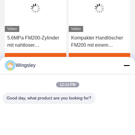
Video
Video
5.6MPa FM200-Zylinder
Kompakter Handlöscher
mit nahtloser
FM200 mit einem
Stahlkonstruktion zur
Füllvolumen von 4 kg und
Brandbekämpfung mit
einer Entladungszeit von
Beste Preis erhalten
Beste Preis erhalten
Wingsley
schneller Entladung
≤ 10 Sekunden für die
schnelle
Brandbekämpfung durch
12:14 PM
Reinigungsmittel
Good day, what product are you looking for?
GUANGZHOU XINGJIN FIRE EQUIPMENT
CO.,LTD.