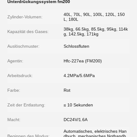
Unterdrückungssystem fm200
40L, 70L, 90L, 100L, 120L, 150
Zylinder-Volumen:
L, 180L
38kg, 66.5kg, 85.5kg, 95kg, 114k
Kapazität des Gases:
g, 142.5kg, 171kg
Auslöschmuster:
Schlossfluten
Agentin:
Hfc-227ea (FM200)
Arbeitsdruck:
4.2MPa/5.6MPa
Farbe:
Rot
Zeit der Entlastung:
≤ 10 Sekunden
Macht:
DC24V/1.6A
Automatisches, elektrisches Han
Beginnen des Modus:
dbuch, mechanisches Nothandb