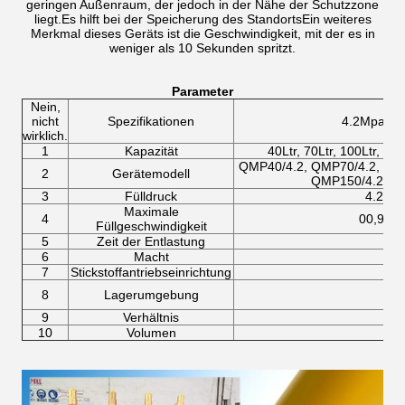
geringen Außenraum, der jedoch in der Nähe der Schutzzone
liegt.Es hilft bei der Speicherung des StandortsEin weiteres
Merkmal dieses Geräts ist die Geschwindigkeit, mit der es in
weniger als 10 Sekunden spritzt.
Parameter
Nein,
nicht
Spezifikationen
4.2Mpa-Sy
wirklich.
1
Kapazität
40Ltr, 70Ltr, 100Ltr, 120
QMP40/4.2, QMP70/4.2, QM
2
Gerätemodell
QMP150/4.2, Q
3
Fülldruck
4.2Mp
Maximale
4
00,95 kg
Füllgeschwindigkeit
5
Zeit der Entlastung
6
Macht
Di
7
Stickstoffantriebseinrichtung
8
Lagerumgebung
9
Verhältnis
10
Volumen