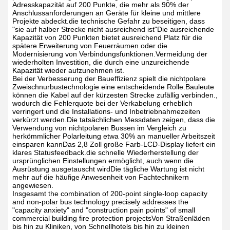
Adresskapazität auf 200 Punkte, die mehr als 90% der
Anschlussanforderungen an Geräte für kleine und mittlere
Projekte abdeckt.die technische Gefahr zu beseitigen, dass
"sie auf halber Strecke nicht ausreichend ist"Die ausreichende
Kapazität von 200 Punkten bietet ausreichend Platz für die
spätere Erweiterung von Feuerräumen oder die
Modernisierung von Verbindungsfunktionen.Vermeidung der
wiederholten Investition, die durch eine unzureichende
Kapazität wieder aufzunehmen ist.
Bei der Verbesserung der Baueffizienz spielt die nichtpolare
Zweischnurbustechnologie eine entscheidende Rolle.Bauleute
können die Kabel auf der kürzesten Strecke zufällig verbinden.,
wodurch die Fehlerquote bei der Verkabelung erheblich
verringert und die Installations- und Inbetriebnahmezeiten
verkürzt werden.Die tatsächlichen Messdaten zeigen, dass die
Verwendung von nichtpolaren Bussen im Vergleich zu
herkömmlicher Polarleitung etwa 30% an manueller Arbeitszeit
einsparen kannDas 2,8 Zoll große Farb-LCD-Display liefert ein
klares Statusfeedback.die schnelle Wiederherstellung der
ursprünglichen Einstellungen ermöglicht, auch wenn die
Ausrüstung ausgetauscht wirdDie tägliche Wartung ist nicht
mehr auf die häufige Anwesenheit von Fachtechnikern
angewiesen.
Insgesamt the combination of 200-point single-loop capacity
and non-polar bus technology precisely addresses the
"capacity anxiety" and "construction pain points" of small
commercial building fire protection projectsVon Straßenläden
bis hin zu Kliniken, von Schnellhotels bis hin zu kleinen